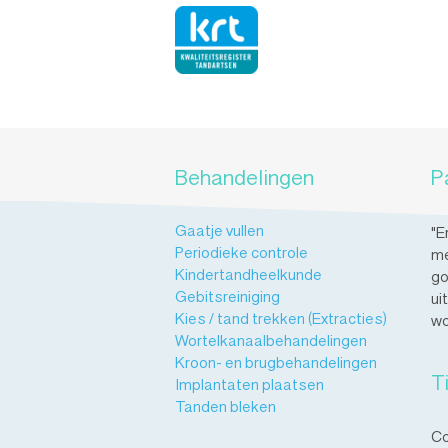
Behandelingen
P
Gaatje vullen
"E
Periodieke controle
me
Kindertandheelkunde
go
Gebitsreiniging
ui
Kies / tand trekken (Extracties)
wo
Wortelkanaalbehandelingen
Kroon- en brugbehandelingen
T
Implantaten plaatsen
Tanden bleken
Co