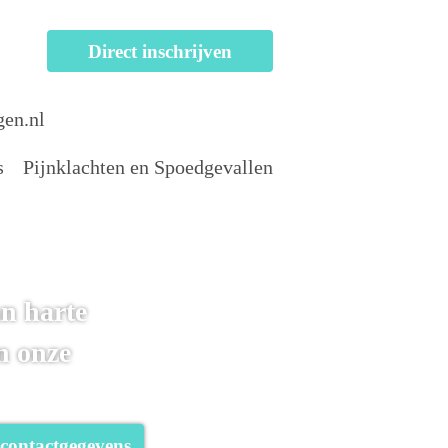
Direct inschrijven
gen.nl
s
Pijnklachten en Spoedgevallen
n harte
n onze
 contactgegevens