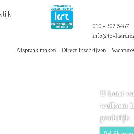
010 - 307 5487
info@tpvlaardin
Afspraak maken
Direct Inschrijven
Vacature
U bent va
welkom i
praktijk
Bekijk onze